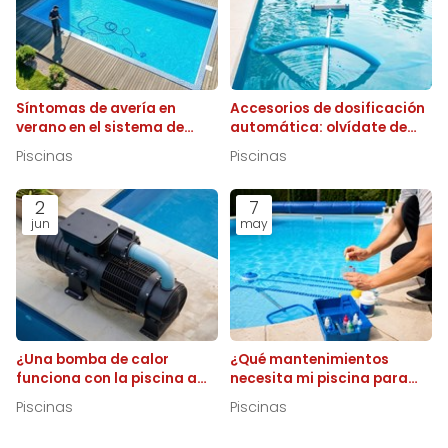
Síntomas de avería en
Accesorios de dosificación
verano en el sistema de
automática: olvídate de
nuestra piscina y cómo
añadir cloro a diario
Piscinas
Piscinas
evitar el
sobrecalentamiento
2
7
jun
may
¿Una bomba de calor
¿Qué mantenimientos
funciona con la piscina a
necesita mi piscina para
pleno sol?
empezar a utilizarla esta
Piscinas
Piscinas
temporada?