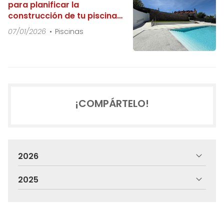
para planificar la
construcción de tu piscina
desde cero
07/01/2026
Piscinas
¡COMPÁRTELO!
2026
2025